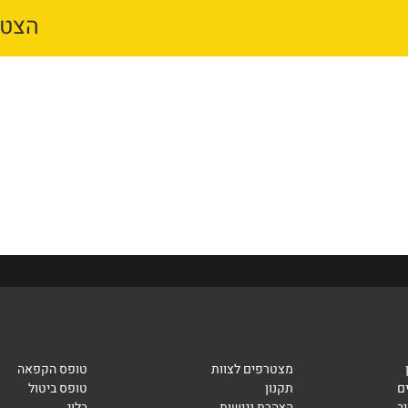
הצטר
ורים
חדר כושר
המאמנים
ילדים ונוער
מצטרפים לצוות
טופס הקפאה
ם
תקנון
טופס ביטול
ב
הצהרת נגישות
בלוג